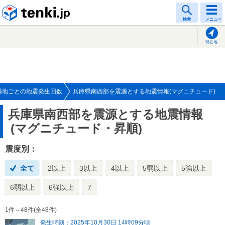
tenki.jp
検索
メニュー
現在地
源地ごとの地震発生回数
兵庫県南西部を震源とする地震情報(マグニチュード)
兵庫県南西部を震源とする地震情報
(マグニチュード・昇順)
震度別：
全て
2以上
3以上
4以上
5弱以上
5強以上
6弱以上
6強以上
7
1件～48件(全48件)
発生時刻：2025年10月30日 14時09分頃