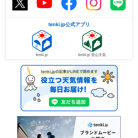
tenki.jp公式アプリ
tenki.jp
tenki.jp 登山天気