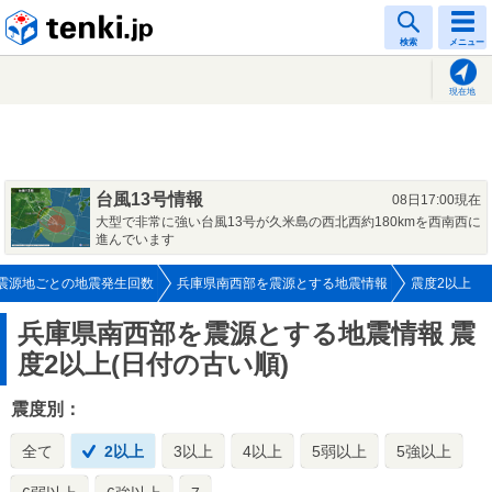
tenki.jp
検索
メニュー
現在地
台風13号情報
08日17:00現在
大型で非常に強い台風13号が久米島の西北西約180kmを西南西に
進んでいます
震源地ごとの地震発生回数
兵庫県南西部を震源とする地震情報
震度2以上
兵庫県南西部を震源とする地震情報
震
度2以上(日付の古い順)
震度別：
全て
2以上
3以上
4以上
5弱以上
5強以上