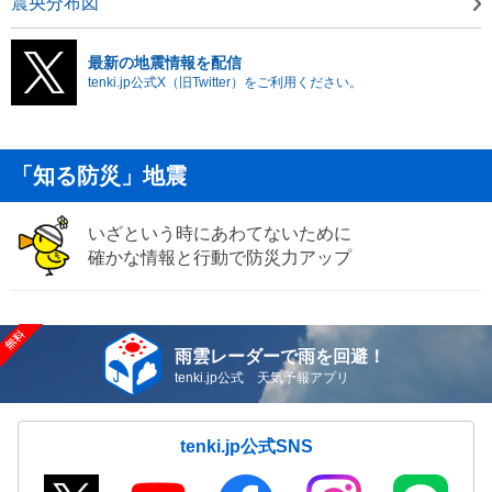
震央分布図
最新の地震情報を配信
tenki.jp公式X（旧Twitter）をご利用ください。
「知る防災」地震
いざという時にあわてないために
確かな情報と行動で防災力アップ
雨雲レーダーで雨を回避！
tenki.jp公式 天気予報アプリ
tenki.jp公式SNS