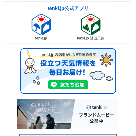
tenki.jp公式アプリ
tenki.jp
tenki.jp 登山天気