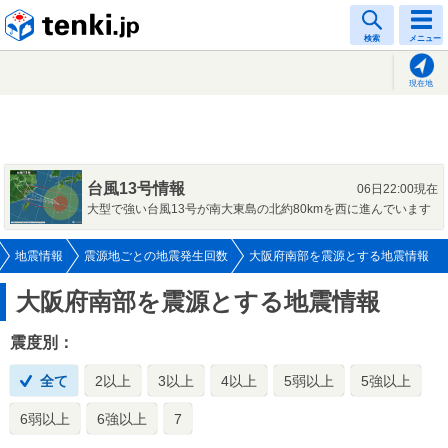
tenki.jp
検索
メニュー
現在地
台風13号情報
06日22:00現在
大型で強い台風13号が南大東島の北約80kmを西に進んでいます
地震情報
震源地ごとの地震発生回数
大阪府南部を震源とする地震情報
大阪府南部を震源とする地震情報
震度別：
全て
2以上
3以上
4以上
5弱以上
5強以上
6弱以上
6強以上
7