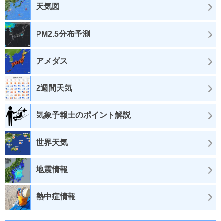
天気図
PM2.5分布予測
アメダス
2週間天気
気象予報士のポイント解説
世界天気
地震情報
熱中症情報