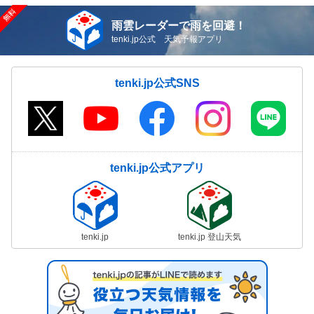
雨雲レーダーで雨を回避！
tenki.jp公式 天気予報アプリ
tenki.jp公式SNS
tenki.jp公式アプリ
tenki.jp
tenki.jp 登山天気