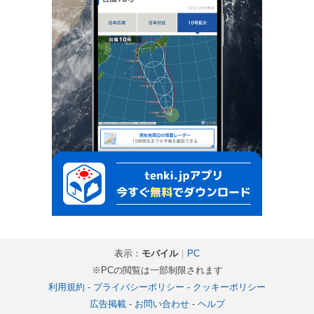
表示：
モバイル
｜
PC
※PCの閲覧は一部制限されます
利用規約
-
プライバシーポリシー
-
クッキーポリシー
広告掲載
-
お問い合わせ
-
ヘルプ