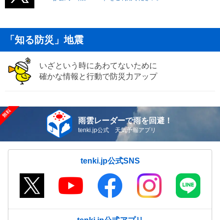
「知る防災」地震
いざという時にあわてないために
確かな情報と行動で防災力アップ
雨雲レーダーで雨を回避！
tenki.jp公式 天気予報アプリ
tenki.jp公式SNS