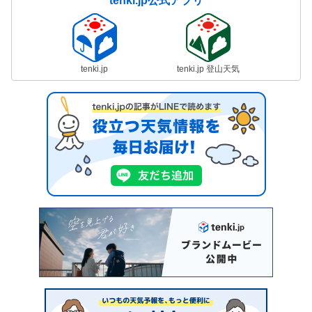
tenki.jp公式アプリ
tenki.jp
tenki.jp 登山天気