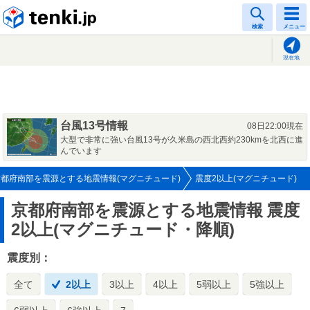
tenki.jp
検索
メニュー
現在地
台風13号情報
08日22:00現在
大型で非常に強い台風13号が久米島の西北西約230kmを北西に進
んでいます
京都府南部を震源とする地震情報(マグニチュード)
震度2以上(マグニチュード)
京都府南部を震源とする地震情報
震度
2以上(マグニチュード・降順)
震度別：
全て
2以上
3以上
4以上
5弱以上
5強以上