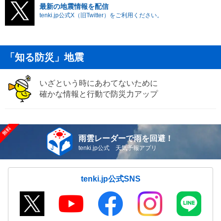
最新の地震情報を配信
tenki.jp公式X（旧Twitter）をご利用ください。
「知る防災」地震
いざという時にあわてないために
確かな情報と行動で防災力アップ
雨雲レーダーで雨を回避！
tenki.jp公式 天気予報アプリ
tenki.jp公式SNS