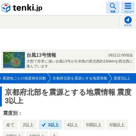
tenki.jp
検索
メニュー
現在地
台風13号情報
08日12:00現在
大型で非常に強い台風13号が久米島の西北西約160kmを西北西に
進んでいます
震源地ごとの地震発生回数
京都府北部を震源とする地震情報
震度3以上
京都府北部を震源とする地震情報
震度
3以上
震度別：
全て
2以上
3以上
4以上
5弱以上
5強以上