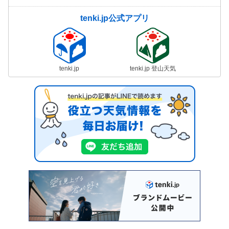
tenki.jp公式アプリ
tenki.jp
tenki.jp 登山天気