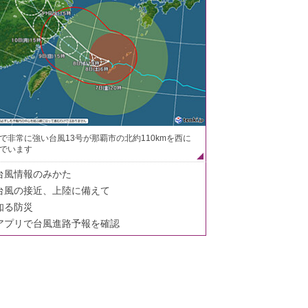
で非常に強い台風13号が那覇市の北約110kmを西に
でいます
台風情報のみかた
台風の接近、上陸に備えて
知る防災
アプリで台風進路予報を確認