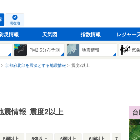
索
現在地
防災情報
天気図
指数情報
レジャー
PM2.5分布予測
地震情報
気
京都府北部を震源とする地震情報
震度2以上
地震情報
震度2以上
台
5弱以上
5強以上
6弱以上
6強以上
7