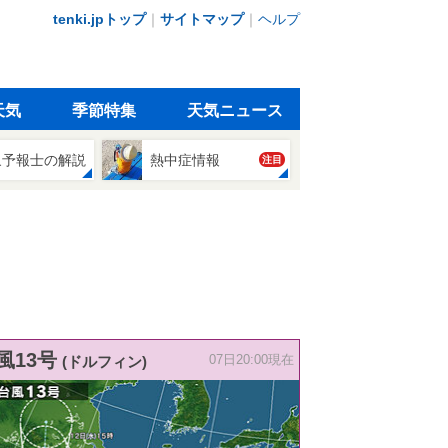
tenki.jpトップ
｜
サイトマップ
｜
ヘルプ
天気
季節特集
天気ニュース
象予報士の解説
熱中症情報
注目
風13号
(ドルフィン)
07日20:00現在