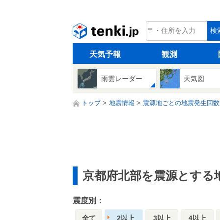
tenki.jp
検
天気予報
観測
雨雲レーダー
天気図
トップ
地震情報
震源地ごとの地震発生回数
京都府北部を震源とする
震度別：
全て
2以上
3以上
4以上