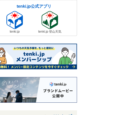
tenki.jp公式アプリ
tenki.jp
tenki.jp 登山天気