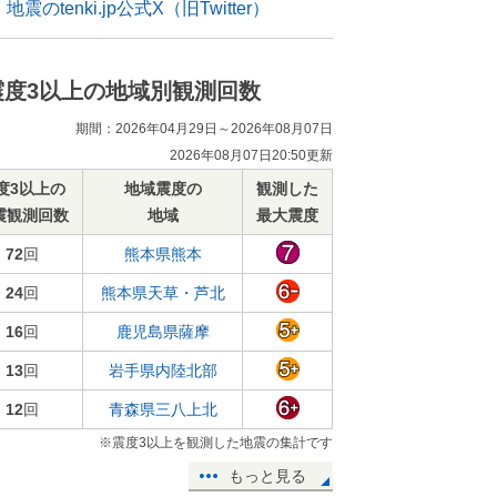
地震のtenki.jp公式X（旧Twitter）
震度3以上の地域別観測回数
期間：2026年04月29日～2026年08月07日
2026年08月07日20:50更新
度3以上の
地域震度の
観測した
震観測回数
地域
最大震度
72
回
熊本県熊本
24
回
熊本県天草・芦北
16
回
鹿児島県薩摩
13
回
岩手県内陸北部
12
回
青森県三八上北
※震度3以上を観測した地震の集計です
もっと見る