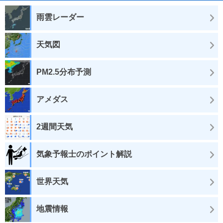
雨雲レーダー
天気図
PM2.5分布予測
アメダス
2週間天気
気象予報士のポイント解説
世界天気
地震情報