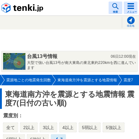
tenki.jp
検索
メニュー
現在地
台風13号情報
06日12:00現在
大型で強い台風13号が南大東島の東北東約220kmを西に進んでい
ます
震源地ごとの地震発生回数
東海道南方沖を震源とする地震情報
震度7
東海道南方沖を震源とする地震情報
震
度7(日付の古い順)
震度別：
全て
2以上
3以上
4以上
5弱以上
5強以上