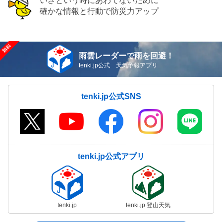
いざという時にあわてないために
確かな情報と行動で防災力アップ
雨雲レーダーで雨を回避！
tenki.jp公式 天気予報アプリ
tenki.jp公式SNS
tenki.jp公式アプリ
tenki.jp
tenki.jp 登山天気