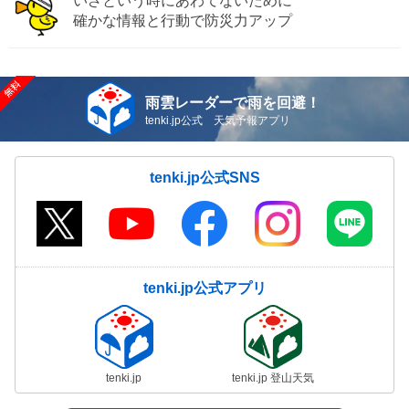
いざという時にあわてないために
確かな情報と行動で防災力アップ
雨雲レーダーで雨を回避！
tenki.jp公式 天気予報アプリ
tenki.jp公式SNS
tenki.jp公式アプリ
tenki.jp
tenki.jp 登山天気