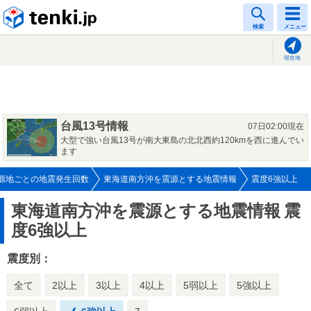
tenki.jp
検索
メニュー
現在地
台風13号情報
07日02:00現在
大型で強い台風13号が南大東島の北北西約120kmを西に進んでい
ます
源地ごとの地震発生回数
東海道南方沖を震源とする地震情報
震度6強以上
東海道南方沖を震源とする地震情報
震
度6強以上
震度別：
全て
2以上
3以上
4以上
5弱以上
5強以上