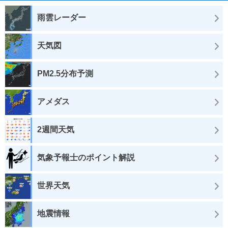
雨雲レーダー
天気図
PM2.5分布予測
アメダス
2週間天気
気象予報士のポイント解説
世界天気
地震情報