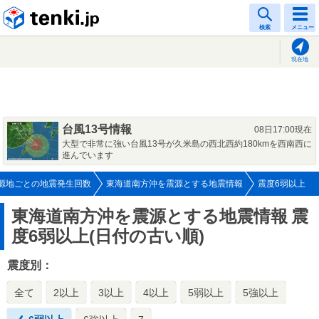
tenki.jp
検索
メニュー
現在地
台風13号情報
08日17:00現在
大型で非常に強い台風13号が久米島の西北西約180kmを西南西に
進んでいます
源地ごとの地震発生回数
東海道南方沖を震源とする地震情報
震度6弱以上
東海道南方沖を震源とする地震情報
震
度6弱以上(日付の古い順)
震度別：
全て
2以上
3以上
4以上
5弱以上
5強以上