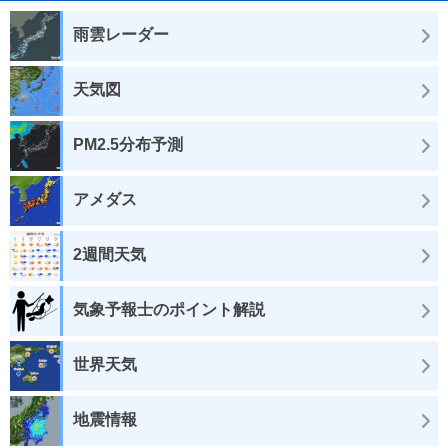
雨雲レーダー
天気図
PM2.5分布予測
アメダス
2週間天気
気象予報士のポイント解説
世界天気
地震情報