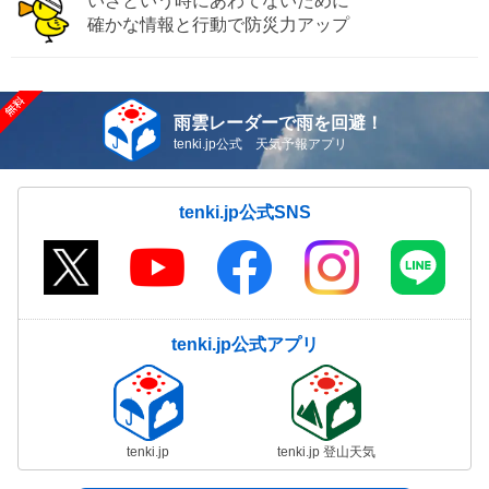
いざという時にあわてないために
確かな情報と行動で防災力アップ
雨雲レーダーで雨を回避！
tenki.jp公式 天気予報アプリ
tenki.jp公式SNS
tenki.jp公式アプリ
tenki.jp
tenki.jp 登山天気