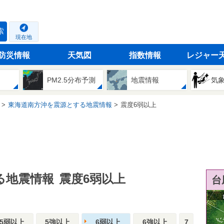
索
現在地
防災情報
天気図
指数情報
レジャー
PM2.5分布予測
地震情報
気
東海道南方沖を震源とする地震情報
震度6弱以上
る地震情報
震度6弱以上
台
5弱以上
5強以上
6弱以上
6強以上
7