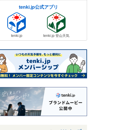
tenki.jp公式アプリ
tenki.jp
tenki.jp 登山天気