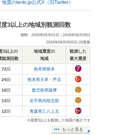
地震のtenki.jp公式X（旧Twitter）
震度3以上の地域別観測回数
期間：2026年05月01日～2026年08月09日
2026年08月09日01:20更新
度3以上の
地域震度の
観測した
震観測回数
地域
最大震度
72
回
熊本県熊本
24
回
熊本県天草・芦北
16
回
鹿児島県薩摩
13
回
岩手県内陸北部
12
回
青森県三八上北
※震度3以上を観測した地震の集計です
もっと見る