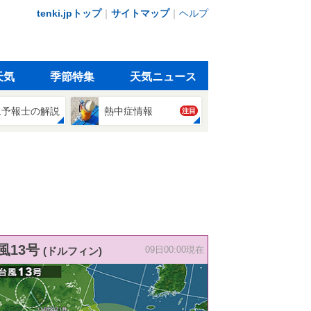
tenki.jpトップ
｜
サイトマップ
｜
ヘルプ
天気
季節特集
天気ニュース
象予報士の解説
熱中症情報
注目
風13号
(ドルフィン)
09日00:00現在