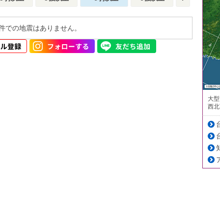
件での地震はありません。
大型
西北