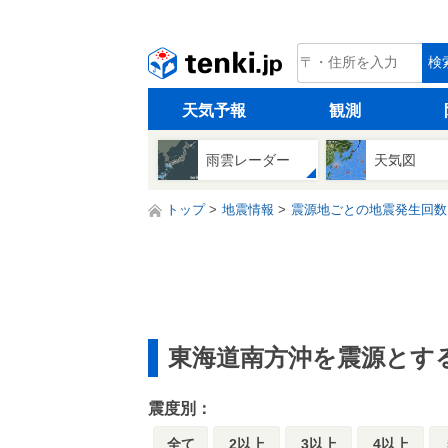
tenki.jp
検
天気予報
観測
雨雲レーダー
天気図
トップ
地震情報
震源地ごとの地震発生回数
東海道南方沖を震源とす
震度別：
全て
2以上
3以上
4以上