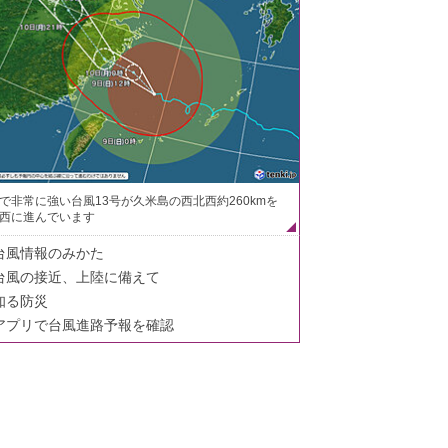
で非常に強い台風13号が久米島の西北西約260kmを
西に進んでいます
台風情報のみかた
台風の接近、上陸に備えて
知る防災
アプリで台風進路予報を確認