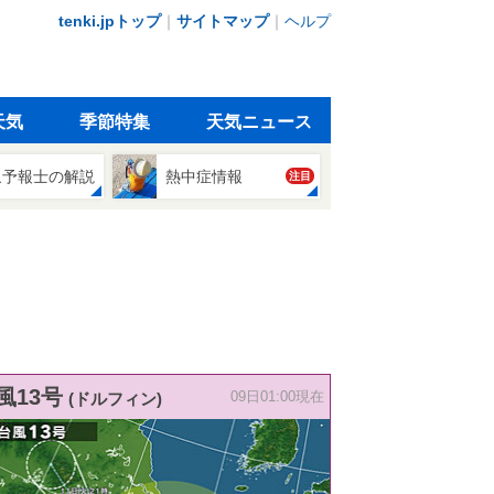
tenki.jpトップ
｜
サイトマップ
｜
ヘルプ
天気
季節特集
天気ニュース
象予報士の解説
熱中症情報
注目
風13号
(ドルフィン)
09日01:00現在