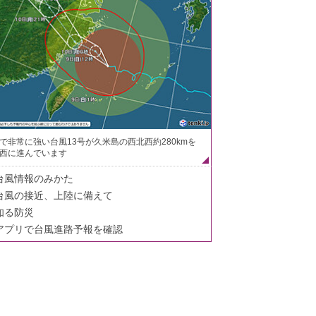
で非常に強い台風13号が久米島の西北西約280kmを
西に進んでいます
台風情報のみかた
台風の接近、上陸に備えて
知る防災
アプリで台風進路予報を確認