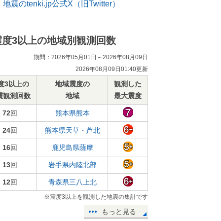
地震のtenki.jp公式X（旧Twitter）
震度3以上の地域別観測回数
期間：2026年05月01日～2026年08月09日
2026年08月09日01:40更新
度3以上の
地域震度の
観測した
震観測回数
地域
最大震度
72
回
熊本県熊本
24
回
熊本県天草・芦北
16
回
鹿児島県薩摩
13
回
岩手県内陸北部
12
回
青森県三八上北
※震度3以上を観測した地震の集計です
もっと見る