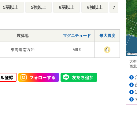
5弱以上
5強以上
6弱以上
6強以上
7
震源地
マグニチュード
最大震度
東海道南方沖
M6.9
大型
西北