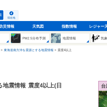
索
現在地
防災情報
天気図
指数情報
レジャー
PM2.5分布予測
地震情報
気
東海道南方沖を震源とする地震情報
震度4以上
る地震情報
震度4以上(日
台