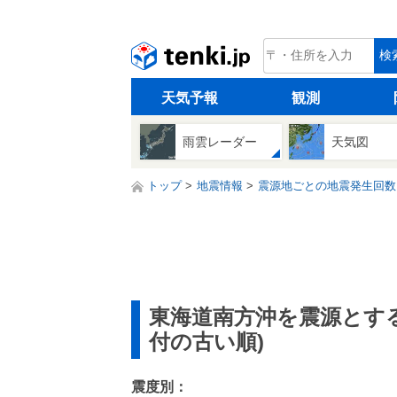
tenki.jp
検
天気予報
観測
雨雲レーダー
天気図
トップ
地震情報
震源地ごとの地震発生回数
東海道南方沖を震源とす
付の古い順)
震度別：