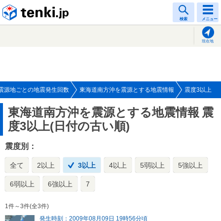
tenki.jp
検索
メニュー
現在地
震源地ごとの地震発生回数
東海道南方沖を震源とする地震情報
震度3以上
東海道南方沖を震源とする地震情報
震
度3以上(日付の古い順)
震度別：
全て
2以上
3以上
4以上
5弱以上
5強以上
6弱以上
6強以上
7
1件～3件(全3件)
発生時刻：2009年08月09日 19時56分頃