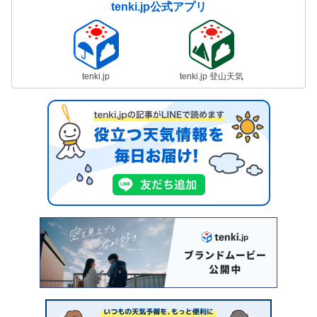
tenki.jp公式アプリ
tenki.jp
tenki.jp 登山天気