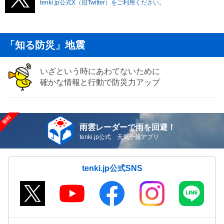
tenki.jp公式X（旧Twitter）をご利用ください。
「知る防災」地震
いざという時にあわてないために
確かな情報と行動で防災力アップ
雨雲レーダーで雨を回避！
tenki.jp公式 天気予報アプリ
tenki.jp公式SNS