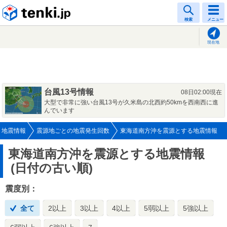
tenki.jp
検索
メニュー
現在地
台風13号情報
08日02:00現在
大型で非常に強い台風13号が久米島の北西約50kmを西南西に進
んでいます
地震情報
震源地ごとの地震発生回数
東海道南方沖を震源とする地震情報
東海道南方沖を震源とする地震情報
(日付の古い順)
震度別：
全て
2以上
3以上
4以上
5弱以上
5強以上