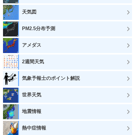
天気図
PM2.5分布予測
アメダス
2週間天気
気象予報士のポイント解説
世界天気
地震情報
熱中症情報