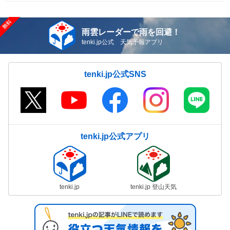
雨雲レーダーで雨を回避！
tenki.jp公式 天気予報アプリ
tenki.jp公式SNS
tenki.jp公式アプリ
tenki.jp
tenki.jp 登山天気