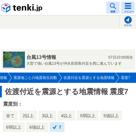
tenki.jp
検索
メニュー
現在地
台風13号情報
07日10:00現在
大型で強い台風13号が沖永良部島付近を西に進んでいます
情報
震源地ごとの地震発生回数
佐渡付近を震源とする地震情報
震度7
佐渡付近を震源とする地震情報
震度7
震度別：
全て
2以上
3以上
4以上
5弱以上
5強以上
6弱以上
6強以上
7