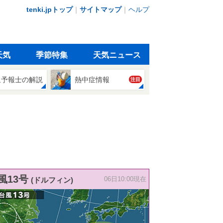
tenki.jpトップ
｜
サイトマップ
｜
ヘルプ
天気
季節特集
天気ニュース
象予報士の解説
熱中症情報
注目
風13号
(ドルフィン)
06日10:00現在