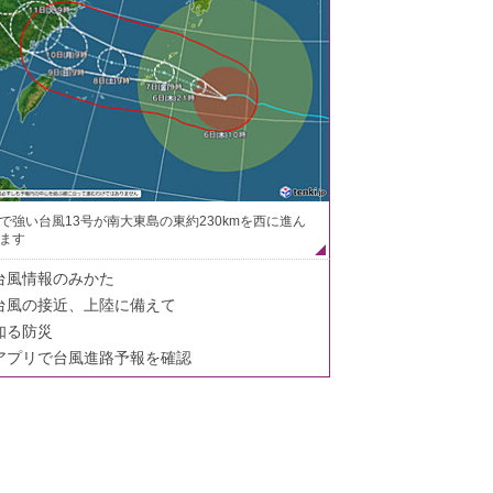
で強い台風13号が南大東島の東約230kmを西に進ん
ます
台風情報のみかた
台風の接近、上陸に備えて
知る防災
アプリで台風進路予報を確認