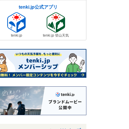
tenki.jp公式アプリ
tenki.jp
tenki.jp 登山天気