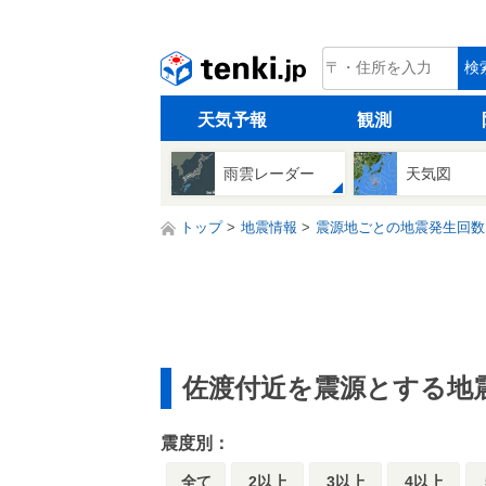
tenki.jp
検
天気予報
観測
雨雲レーダー
天気図
トップ
地震情報
震源地ごとの地震発生回数
佐渡付近を震源とする地
震度別：
全て
2以上
3以上
4以上