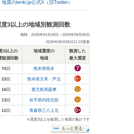
地震のtenki.jp公式X（旧Twitter）
震度3以上の地域別観測回数
期間：2026年04月28日～2026年08月06日
2026年08月06日11:10更新
度3以上の
地域震度の
観測した
震観測回数
地域
最大震度
70
回
熊本県熊本
23
回
熊本県天草・芦北
16
回
鹿児島県薩摩
13
回
岩手県内陸北部
12
回
青森県三八上北
※震度3以上を観測した地震の集計です
もっと見る