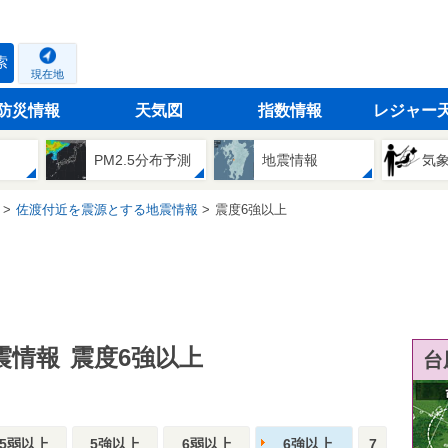
索
現在地
防災情報
天気図
指数情報
レジャー
PM2.5分布予測
地震情報
気
佐渡付近を震源とする地震情報
震度6強以上
震情報
震度6強以上
台
5弱以上
5強以上
6弱以上
6強以上
7