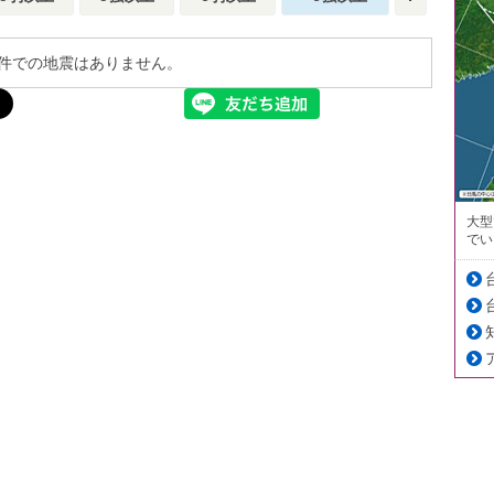
件での地震はありません。
大型
でい