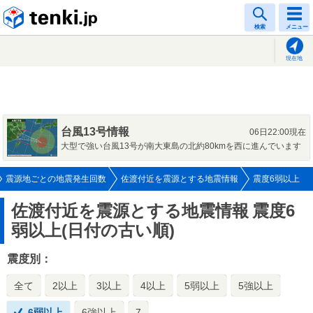
tenki.jp
検索
メニュー
現在地
台風13号情報
06日22:00現在
大型で強い台風13号が南大東島の北約80kmを西に進んでいます
震源地ごとの地震発生回数
佐渡付近を震源とする地震情報
震度6弱以上
佐渡付近を震源とする地震情報
震度6
弱以上(日付の古い順)
震度別：
全て
2以上
3以上
4以上
5弱以上
5強以上
6弱以上
6強以上
7