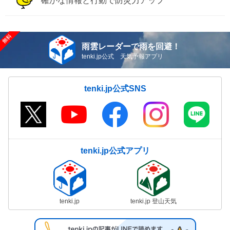
確かな情報と行動で防災力アップ
雨雲レーダーで雨を回避！
tenki.jp公式 天気予報アプリ
tenki.jp公式SNS
tenki.jp公式アプリ
tenki.jp
tenki.jp 登山天気