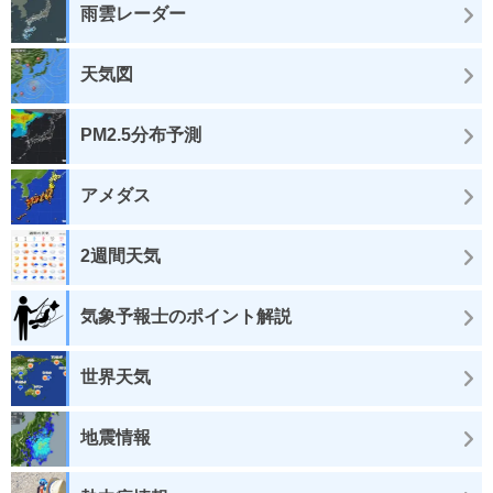
雨雲レーダー
天気図
PM2.5分布予測
アメダス
2週間天気
気象予報士のポイント解説
世界天気
地震情報