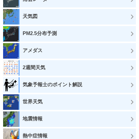
天気図
PM2.5分布予測
アメダス
2週間天気
気象予報士のポイント解説
世界天気
地震情報
熱中症情報