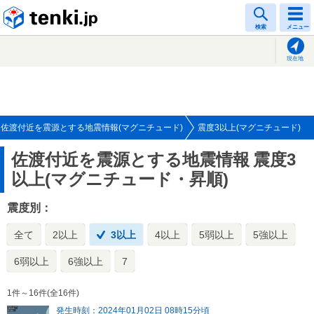
tenki.jp
検索
メニュー
現在地
佐渡付近を震源とする地震情報(マグニチュード)
震度3以上(マグニチュード)
佐渡付近を震源とする地震情報
震度3
以上(マグニチュード・昇順)
震度別：
全て
2以上
3以上
4以上
5弱以上
5強以上
6弱以上
6強以上
7
1件～16件(全16件)
発生時刻：2024年01月02日 08時15分頃