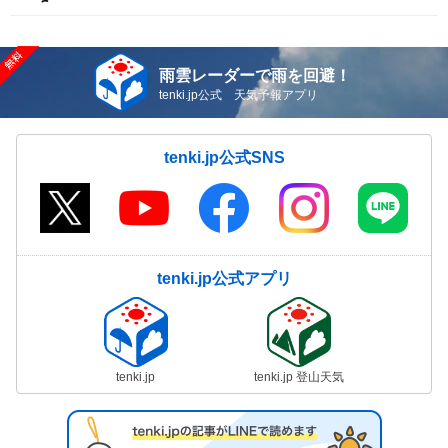
雨雲レーダーで雨を回避！
tenki.jp公式 天気予報アプリ
tenki.jp公式SNS
tenki.jp公式アプリ
tenki.jp
tenki.jp 登山天気