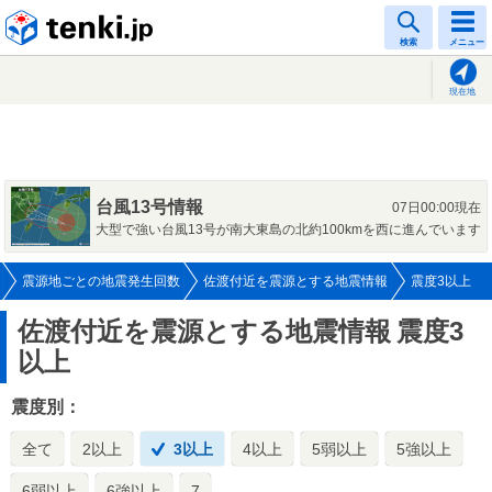
tenki.jp
検索
メニュー
現在地
台風13号情報
07日00:00現在
大型で強い台風13号が南大東島の北約100kmを西に進んでいます
震源地ごとの地震発生回数
佐渡付近を震源とする地震情報
震度3以上
佐渡付近を震源とする地震情報
震度3
以上
震度別：
全て
2以上
3以上
4以上
5弱以上
5強以上
6弱以上
6強以上
7