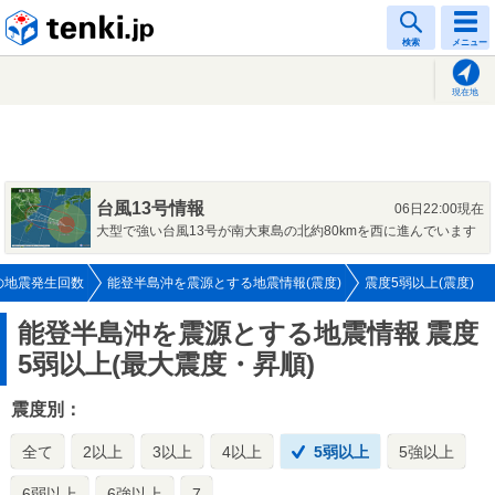
tenki.jp
検索
メニュー
現在地
台風13号情報
06日22:00現在
大型で強い台風13号が南大東島の北約80kmを西に進んでいます
の地震発生回数
能登半島沖を震源とする地震情報(震度)
震度5弱以上(震度)
能登半島沖を震源とする地震情報
震度
5弱以上(最大震度・昇順)
震度別：
全て
2以上
3以上
4以上
5弱以上
5強以上
6弱以上
6強以上
7