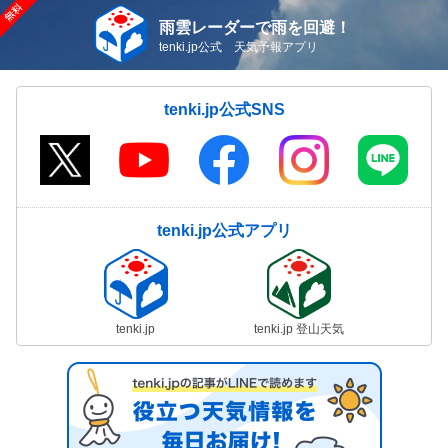
雨雲レーダーで雨を回避！
tenki.jp公式 天気予報アプリ
tenki.jp公式SNS
tenki.jp公式アプリ
tenki.jp
tenki.jp 登山天気