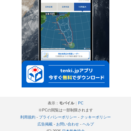
表示：
モバイル
｜
PC
※PCの閲覧は一部制限されます
利用規約
-
プライバシーポリシー
-
クッキーポリシー
広告掲載
-
お問い合わせ
-
ヘルプ