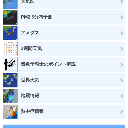
天気図
PM2.5分布予測
アメダス
2週間天気
気象予報士のポイント解説
世界天気
地震情報
熱中症情報