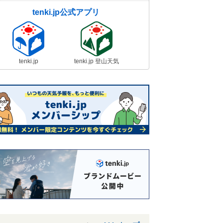
tenki.jp公式アプリ
tenki.jp
tenki.jp 登山天気