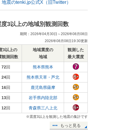
地震のtenki.jp公式X（旧Twitter）
震度3以上の地域別観測回数
期間：2026年04月30日～2026年08月08日
2026年08月08日19:30更新
度3以上の
地域震度の
観測した
震観測回数
地域
最大震度
72
回
熊本県熊本
24
回
熊本県天草・芦北
16
回
鹿児島県薩摩
13
回
岩手県内陸北部
12
回
青森県三八上北
※震度3以上を観測した地震の集計です
もっと見る