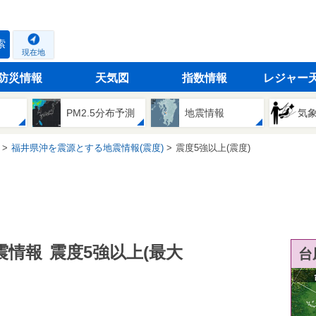
索
現在地
防災情報
天気図
指数情報
レジャー
PM2.5分布予測
地震情報
気
福井県沖を震源とする地震情報(震度)
震度5強以上(震度)
震情報
震度5強以上(最大
台