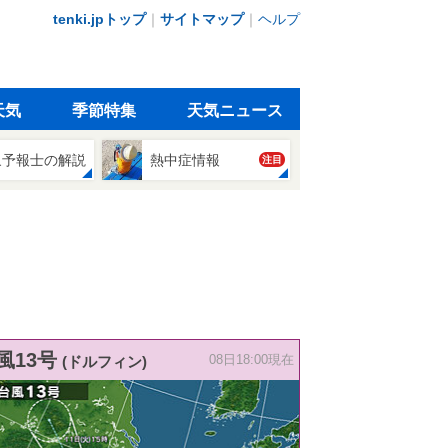
tenki.jpトップ
｜
サイトマップ
｜
ヘルプ
天気
季節特集
天気ニュース
象予報士の解説
熱中症情報
注目
風13号
(ドルフィン)
08日18:00現在