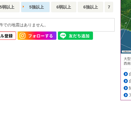
5弱以上
5強以上
6弱以上
6強以上
7
件での地震はありません。
大型
西南