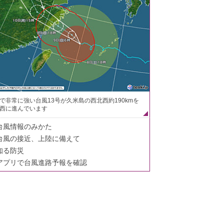
で非常に強い台風13号が久米島の西北西約190kmを
西に進んでいます
台風情報のみかた
台風の接近、上陸に備えて
知る防災
アプリで台風進路予報を確認