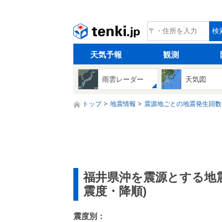
tenki.jp
検
天気予報
観測
雨雲レーダー
天気図
トップ
地震情報
震源地ごとの地震発生回数
福井県沖を震源とする地
震度・降順)
震度別：