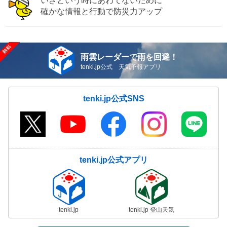
いざという時にあわてないために
確かな情報と行動で防災力アップ
雨雲レーダーで雨を回避！
tenki.jp公式 天気予報アプリ
tenki.jp公式SNS
tenki.jp公式アプリ
tenki.jp
tenki.jp 登山天気