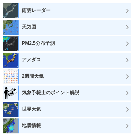
雨雲レーダー
天気図
PM2.5分布予測
アメダス
2週間天気
気象予報士のポイント解説
世界天気
地震情報