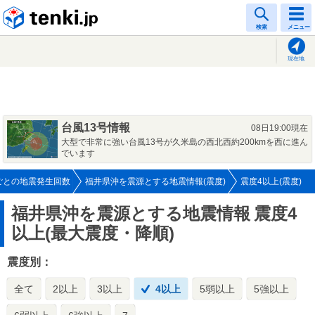
tenki.jp
検索
メニュー
現在地
台風13号情報
08日19:00現在
大型で非常に強い台風13号が久米島の西北西約200kmを西に進ん
でいます
ごとの地震発生回数
福井県沖を震源とする地震情報(震度)
震度4以上(震度)
福井県沖を震源とする地震情報
震度4
以上(最大震度・降順)
震度別：
全て
2以上
3以上
4以上
5弱以上
5強以上