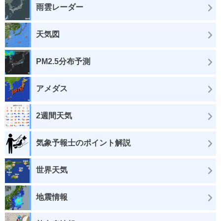
雨雲レーダー
天気図
PM2.5分布予測
アメダス
2週間天気
気象予報士のポイント解説
世界天気
地震情報