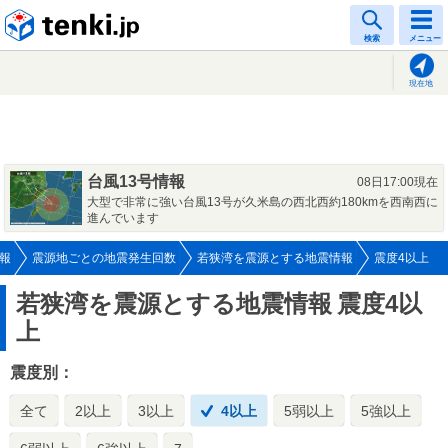
tenki.jp
検索
メニュー
現在地
台風13号情報
08日17:00現在
大型で非常に強い台風13号が久米島の西北西約180kmを西南西に
進んでいます
報
震源地ごとの地震発生回数
若狭湾を震源とする地震情報
震度4以上
若狭湾を震源とする地震情報
震度4以
上
震度別：
全て
2以上
3以上
4以上
5弱以上
5強以上