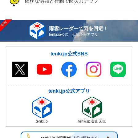
確かな情報と行動で防災力アップ
雨雲レーダーで雨を回避！
tenki.jp公式 天気予報アプリ
tenki.jp公式SNS
tenki.jp公式アプリ
tenki.jp
tenki.jp 登山天気