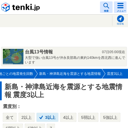
tenki.jp
検索
メニュー
現在地
台風13号情報
07日05:00現在
大型で強い台風13号が沖永良部島の東約140kmを西北西に進んで
います
地ごとの地震発生回数
新島・神津島近海を震源とする地震情報
震度3以上
新島・神津島近海を震源とする地震情
報
震度3以上
震度別：
全て
2以上
3以上
4以上
5弱以上
5強以上