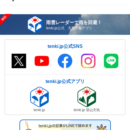
雨雲レーダーで雨を回避！
tenki.jp公式 天気予報アプリ
tenki.jp公式SNS
tenki.jp公式アプリ
tenki.jp
tenki.jp 登山天気