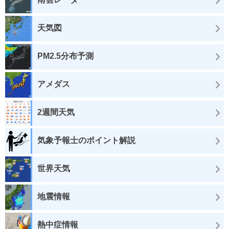
天気図
PM2.5分布予測
アメダス
2週間天気
気象予報士のポイント解説
世界天気
地震情報
熱中症情報