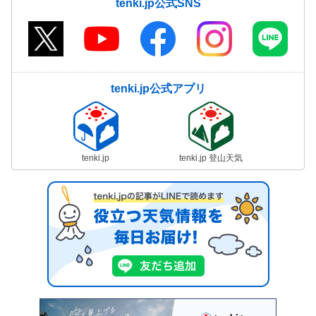
tenki.jp公式SNS
tenki.jp公式アプリ
tenki.jp
tenki.jp 登山天気