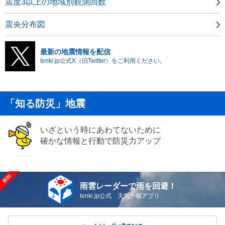
震度3以上の地域別観測回数
震央分布図
最新の地震情報を配信
tenki.jp公式X（旧Twitter）をご利用ください。
「知る防災」地震
いざという時にあわてないために
確かな情報と行動で防災力アップ
雨雲レーダーで雨を回避！
tenki.jp公式 天気予報アプリ