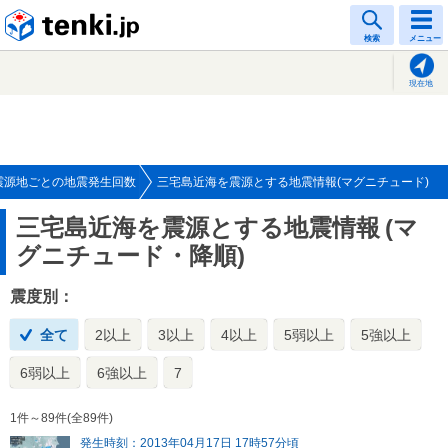
tenki.jp
検索
メニュー
現在地
震源地ごとの地震発生回数
三宅島近海を震源とする地震情報(マグニチュード)
三宅島近海を震源とする地震情報
(マ
グニチュード・降順)
震度別：
全て
2以上
3以上
4以上
5弱以上
5強以上
6弱以上
6強以上
7
1件～89件(全89件)
発生時刻：2013年04月17日 17時57分頃