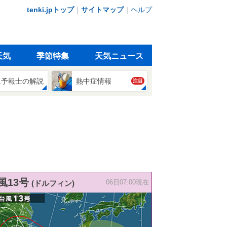
tenki.jpトップ
｜
サイトマップ
｜
ヘルプ
天気
季節特集
天気ニュース
象予報士の解説
熱中症情報
注目
風13号
(ドルフィン)
06日07:00現在