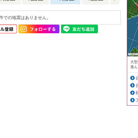
件での地震はありません。
大型
進ん