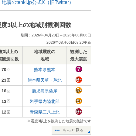
地震のtenki.jp公式X（旧Twitter）
震度3以上の地域別観測回数
期間：2026年04月28日～2026年08月06日
2026年08月06日08:20更新
度3以上の
地域震度の
観測した
震観測回数
地域
最大震度
70
回
熊本県熊本
23
回
熊本県天草・芦北
16
回
鹿児島県薩摩
13
回
岩手県内陸北部
12
回
青森県三八上北
※震度3以上を観測した地震の集計です
もっと見る