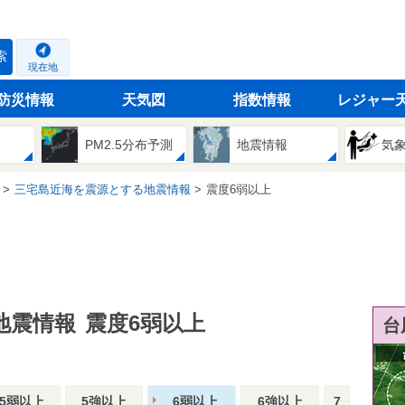
索
現在地
防災情報
天気図
指数情報
レジャー
PM2.5分布予測
地震情報
気
三宅島近海を震源とする地震情報
震度6弱以上
地震情報
震度6弱以上
台
5弱以上
5強以上
6弱以上
6強以上
7