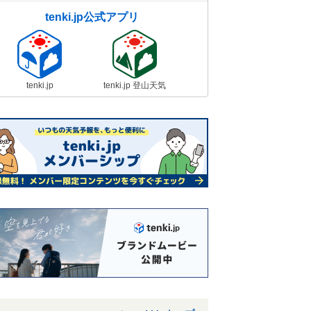
tenki.jp公式アプリ
tenki.jp
tenki.jp 登山天気