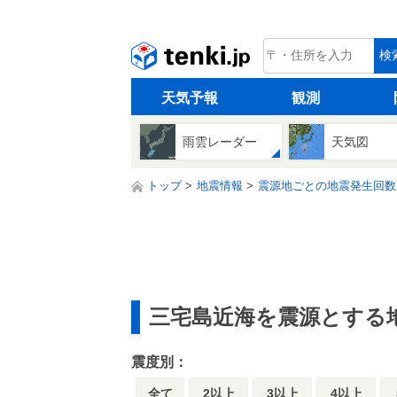
tenki.jp
検
天気予報
観測
雨雲レーダー
天気図
トップ
地震情報
震源地ごとの地震発生回数
三宅島近海を震源とする
震度別：
全て
2以上
3以上
4以上