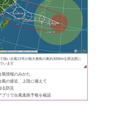
で強い台風13号が南大東島の東約300kmを西北西に
でいます
台風情報のみかた
台風の接近、上陸に備えて
知る防災
アプリで台風進路予報を確認