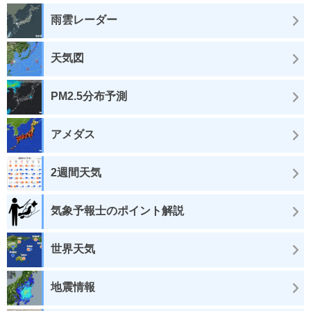
雨雲レーダー
天気図
PM2.5分布予測
アメダス
2週間天気
気象予報士のポイント解説
世界天気
地震情報