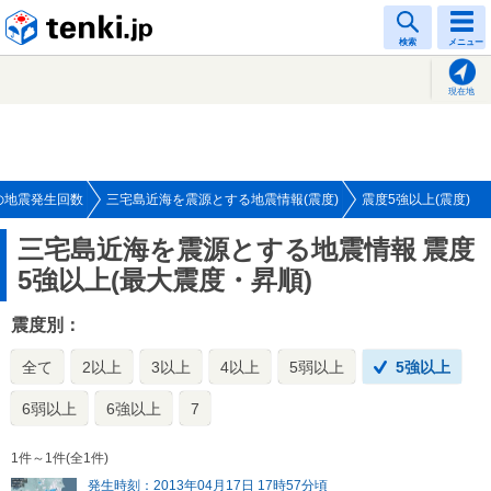
tenki.jp
検索
メニュー
現在地
の地震発生回数
三宅島近海を震源とする地震情報(震度)
震度5強以上(震度)
三宅島近海を震源とする地震情報
震度
5強以上(最大震度・昇順)
震度別：
全て
2以上
3以上
4以上
5弱以上
5強以上
6弱以上
6強以上
7
1件～1件(全1件)
発生時刻：2013年04月17日 17時57分頃