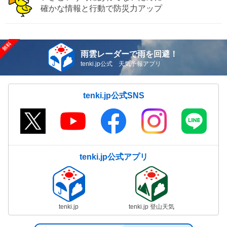
確かな情報と行動で防災力アップ
雨雲レーダーで雨を回避！
tenki.jp公式 天気予報アプリ
tenki.jp公式SNS
tenki.jp公式アプリ
tenki.jp
tenki.jp 登山天気