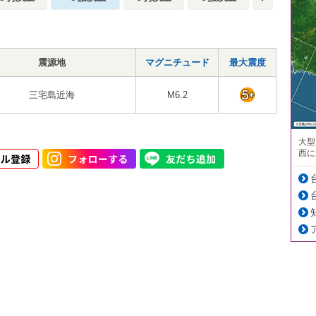
震源地
マグニチュード
最大震度
三宅島近海
M6.2
大型
西に