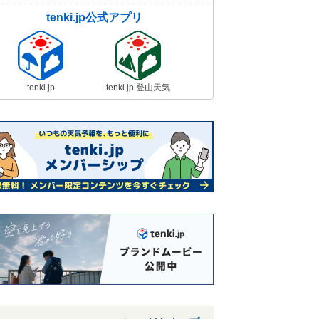
tenki.jp公式アプリ
tenki.jp
tenki.jp 登山天気