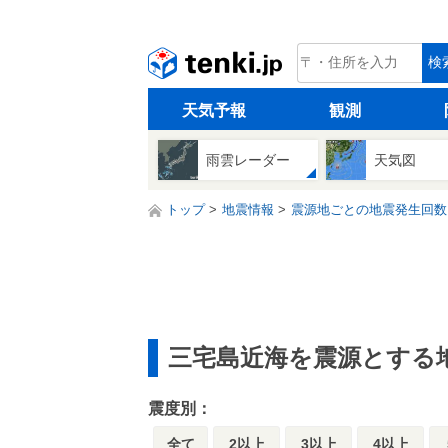
tenki.jp
検
天気予報
観測
雨雲レーダー
天気図
トップ
地震情報
震源地ごとの地震発生回数
三宅島近海を震源とする
震度別：
全て
2以上
3以上
4以上