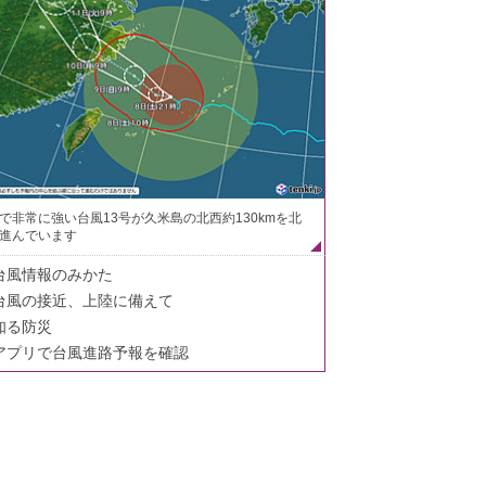
で非常に強い台風13号が久米島の北西約130kmを北
進んでいます
台風情報のみかた
台風の接近、上陸に備えて
知る防災
アプリで台風進路予報を確認