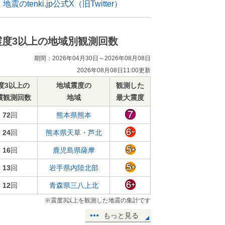
地震のtenki.jp公式X（旧Twitter）
震度3以上の地域別観測回数
期間：2026年04月30日～2026年08月08日
2026年08月08日11:00更新
度3以上の
地域震度の
観測した
震観測回数
地域
最大震度
72
回
熊本県熊本
24
回
熊本県天草・芦北
16
回
鹿児島県薩摩
13
回
岩手県内陸北部
12
回
青森県三八上北
※震度3以上を観測した地震の集計です
もっと見る