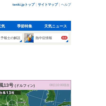
tenki.jpトップ
｜
サイトマップ
｜
ヘルプ
天気
季節特集
天気ニュース
象予報士の解説
熱中症情報
注目
風13号
(ドルフィン)
08日10:00現在