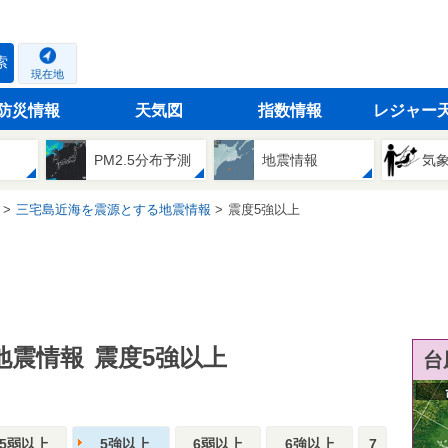
索
現在地
防災情報
天気図
指数情報
レジャー
PM2.5分布予測
地震情報
気
三宅島近海を震源とする地震情報
震度5強以上
地震情報
震度5強以上
台
5弱以上
5強以上
6弱以上
6強以上
7