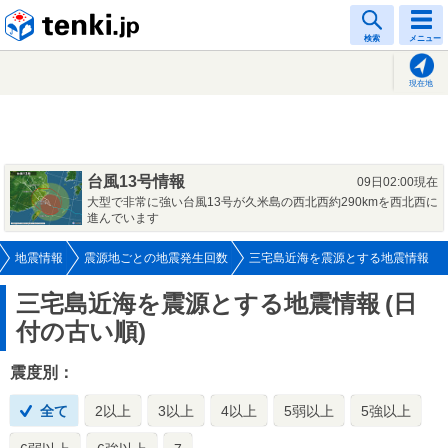
tenki.jp
検索
メニュー
現在地
台風13号情報
09日02:00現在
大型で非常に強い台風13号が久米島の西北西約290kmを西北西に
進んでいます
地震情報
震源地ごとの地震発生回数
三宅島近海を震源とする地震情報
三宅島近海を震源とする地震情報
(日
付の古い順)
震度別：
全て
2以上
3以上
4以上
5弱以上
5強以上