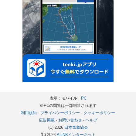
表示：
モバイル
｜
PC
※PCの閲覧は一部制限されます
利用規約
-
プライバシーポリシー
-
クッキーポリシー
広告掲載
-
お問い合わせ
-
ヘルプ
(C) 2026
日本気象協会
(C) 2026
ALiNKインターネット