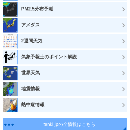
PM2.5分布予測
アメダス
2週間天気
気象予報士のポイント解説
世界天気
地震情報
熱中症情報
tenki.jpの全情報はこちら