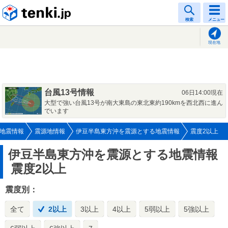
tenki.jp
検索
メニュー
現在地
台風13号情報
06日14:00現在
大型で強い台風13号が南大東島の東北東約190kmを西北西に進ん
でいます
地震情報
震源地情報
伊豆半島東方沖を震源とする地震情報
震度2以上
伊豆半島東方沖を震源とする地震情報
震度2以上
震度別：
全て
2以上
3以上
4以上
5弱以上
5強以上