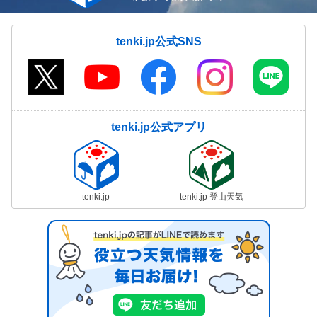
tenki.jp公式SNS
tenki.jp公式アプリ
tenki.jp
tenki.jp 登山天気