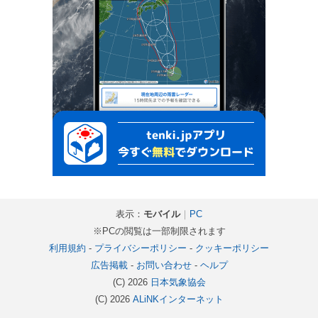
表示：
モバイル
｜
PC
※PCの閲覧は一部制限されます
利用規約
-
プライバシーポリシー
-
クッキーポリシー
広告掲載
-
お問い合わせ
-
ヘルプ
(C) 2026
日本気象協会
(C) 2026
ALiNKインターネット