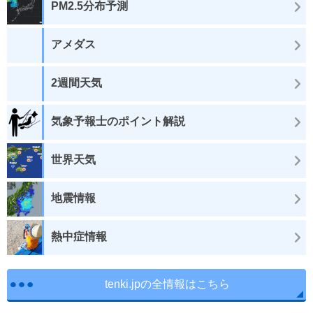
PM2.5分布予測
アメダス
2週間天気
気象予報士のポイント解説
世界天気
地震情報
熱中症情報
tenki.jpの全情報はこちら