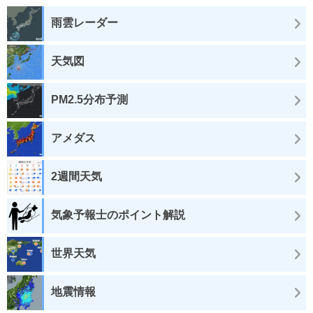
雨雲レーダー
天気図
PM2.5分布予測
アメダス
2週間天気
気象予報士のポイント解説
世界天気
地震情報