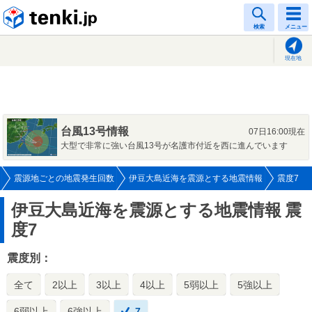
tenki.jp
検索
メニュー
現在地
台風13号情報
07日16:00現在
大型で非常に強い台風13号が名護市付近を西に進んでいます
震源地ごとの地震発生回数
伊豆大島近海を震源とする地震情報
震度7
伊豆大島近海を震源とする地震情報
震
度7
震度別：
全て
2以上
3以上
4以上
5弱以上
5強以上
6弱以上
6強以上
7