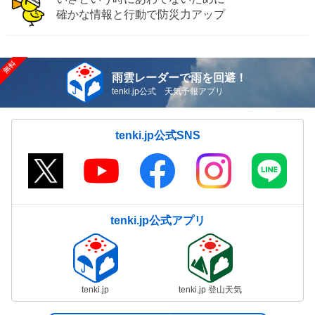
確かな情報と行動で防災力アップ
雨雲レーダーで雨を回避！
tenki.jp公式 天気予報アプリ
tenki.jp公式SNS
tenki.jp公式アプリ
tenki.jp
tenki.jp 登山天気