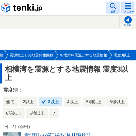
tenki.jp
検索
メニュー
現在地
報
震源地ごとの地震発生回数
相模湾を震源とする地震情報
震度3以上
相模湾を震源とする地震情報
震度3以
上
震度別：
全て
2以上
3以上
4以上
5弱以上
5強以上
6弱以上
6強以上
7
1件～3件(全3件)
発生時刻：2023年12月04日 11時21分頃