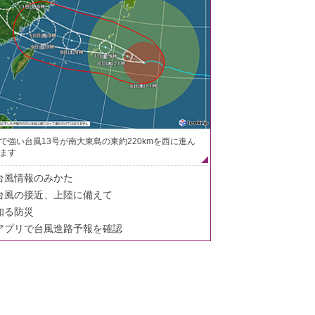
で強い台風13号が南大東島の東約220kmを西に進ん
ます
台風情報のみかた
台風の接近、上陸に備えて
知る防災
アプリで台風進路予報を確認