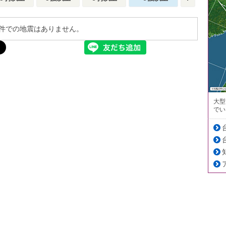
件での地震はありません。
大型
でい