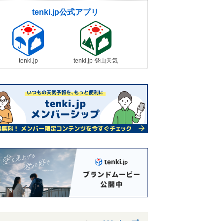
tenki.jp公式アプリ
tenki.jp
tenki.jp 登山天気