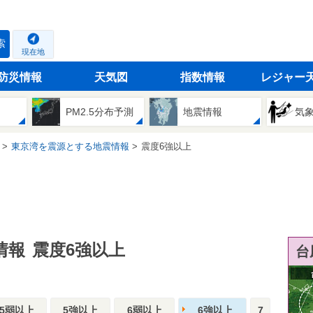
索
現在地
防災情報
天気図
指数情報
レジャー
PM2.5分布予測
地震情報
気
東京湾を震源とする地震情報
震度6強以上
情報
震度6強以上
台
5弱以上
5強以上
6弱以上
6強以上
7