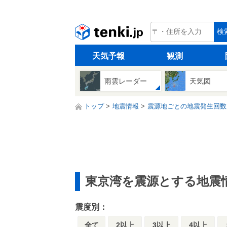
tenki.jp
検
天気予報
観測
雨雲レーダー
天気図
トップ
地震情報
震源地ごとの地震発生回数
東京湾を震源とする地震
震度別：
全て
2以上
3以上
4以上