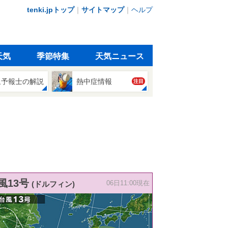
tenki.jpトップ
｜
サイトマップ
｜
ヘルプ
天気
季節特集
天気ニュース
象予報士の解説
熱中症情報
注目
風13号
(ドルフィン)
06日11:00現在