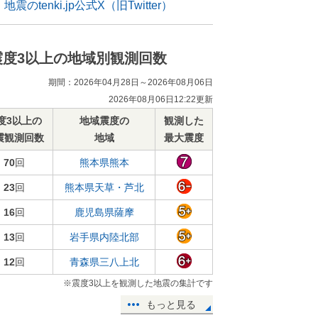
地震のtenki.jp公式X（旧Twitter）
震度3以上の地域別観測回数
期間：2026年04月28日～2026年08月06日
2026年08月06日12:22更新
度3以上の
地域震度の
観測した
震観測回数
地域
最大震度
70
回
熊本県熊本
23
回
熊本県天草・芦北
16
回
鹿児島県薩摩
13
回
岩手県内陸北部
12
回
青森県三八上北
※震度3以上を観測した地震の集計です
もっと見る