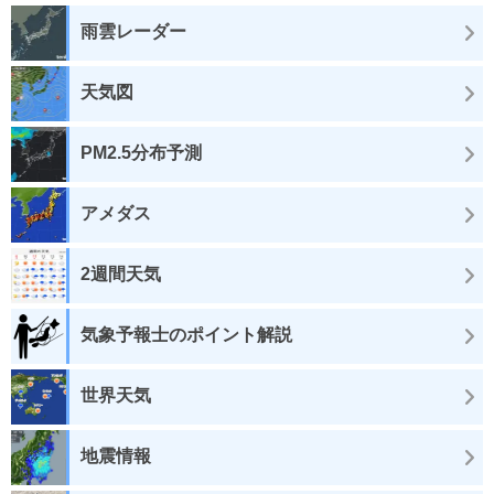
雨雲レーダー
天気図
PM2.5分布予測
アメダス
2週間天気
気象予報士のポイント解説
世界天気
地震情報