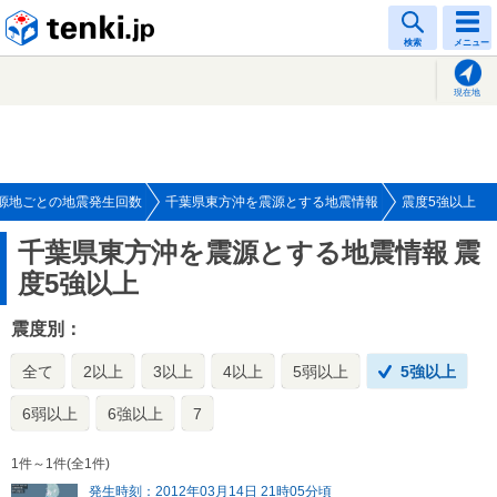
tenki.jp
検索
メニュー
現在地
源地ごとの地震発生回数
千葉県東方沖を震源とする地震情報
震度5強以上
千葉県東方沖を震源とする地震情報
震
度5強以上
震度別：
全て
2以上
3以上
4以上
5弱以上
5強以上
6弱以上
6強以上
7
1件～1件(全1件)
発生時刻：2012年03月14日 21時05分頃