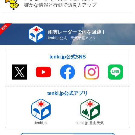
確かな情報と行動で防災力アップ
雨雲レーダーで雨を回避！
tenki.jp公式 天気予報アプリ
tenki.jp公式SNS
tenki.jp公式アプリ
tenki.jp
tenki.jp 登山天気