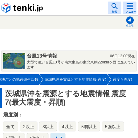
tenki.jp
検索
メニュー
現在地
台風13号情報
06日12:00現在
大型で強い台風13号が南大東島の東北東約220kmを西に進んでい
ます
源地ごとの地震発生回数
茨城県沖を震源とする地震情報(震度)
震度7(震度)
茨城県沖を震源とする地震情報
震度
7(最大震度・昇順)
震度別：
全て
2以上
3以上
4以上
5弱以上
5強以上