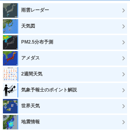
雨雲レーダー
天気図
PM2.5分布予測
アメダス
2週間天気
気象予報士のポイント解説
世界天気
地震情報