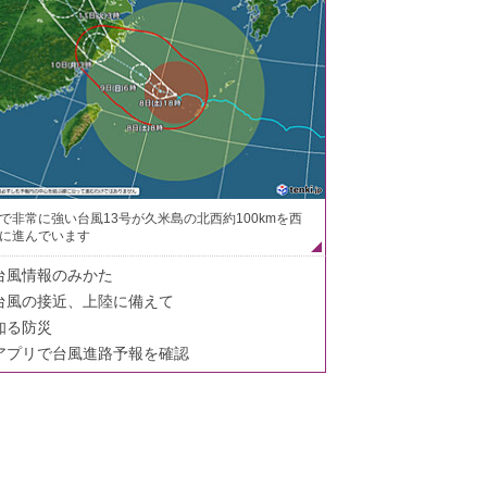
で非常に強い台風13号が久米島の北西約100kmを西
に進んでいます
台風情報のみかた
台風の接近、上陸に備えて
知る防災
アプリで台風進路予報を確認