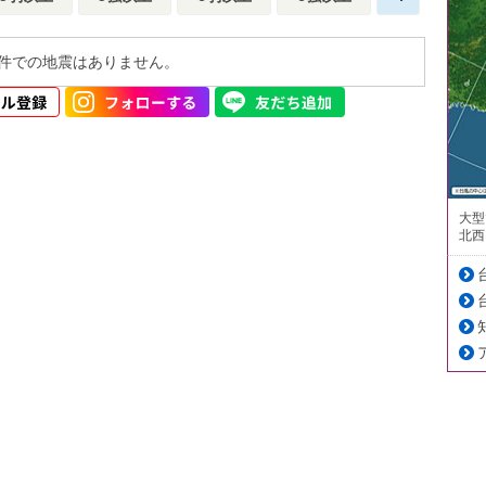
件での地震はありません。
大型
北西