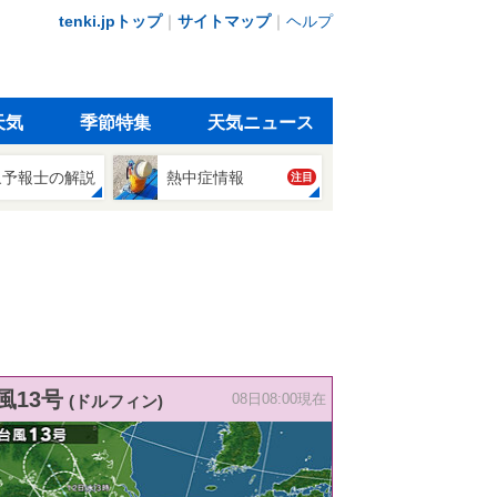
tenki.jpトップ
｜
サイトマップ
｜
ヘルプ
天気
季節特集
天気ニュース
象予報士の解説
熱中症情報
注目
風13号
(ドルフィン)
08日08:00現在