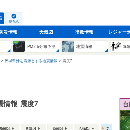
索
現在地
防災情報
天気図
指数情報
レジャー
PM2.5分布予測
地震情報
気
茨城県沖を震源とする地震情報
震度7
震情報
震度7
台
5弱以上
5強以上
6弱以上
6強以上
7