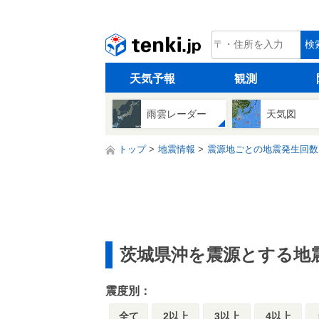
tenki.jp
検
天気予報
観測
雨雲レーダー
天気図
トップ
地震情報
震源地ごとの地震発生回数
茨城県沖を震源とする地
震度別：
全て
2以上
3以上
4以上