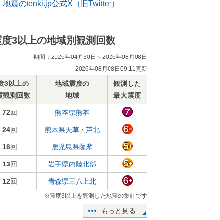
地震のtenki.jp公式X（旧Twitter）
震度3以上の地域別観測回数
期間：2026年04月30日～2026年08月08日
2026年08月08日09:11更新
度3以上の
地域震度の
観測した
震観測回数
地域
最大震度
72
回
熊本県熊本
24
回
熊本県天草・芦北
16
回
鹿児島県薩摩
13
回
岩手県内陸北部
12
回
青森県三八上北
※震度3以上を観測した地震の集計です
もっと見る