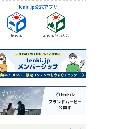
tenki.jp公式アプリ
tenki.jp
tenki.jp 登山天気