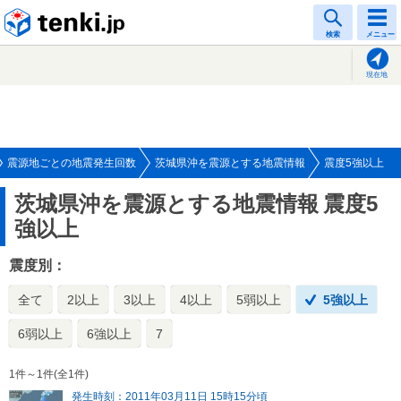
tenki.jp
検索
メニュー
現在地
震源地ごとの地震発生回数
茨城県沖を震源とする地震情報
震度5強以上
茨城県沖を震源とする地震情報
震度5
強以上
震度別：
全て
2以上
3以上
4以上
5弱以上
5強以上
6弱以上
6強以上
7
1件～1件(全1件)
発生時刻：2011年03月11日 15時15分頃