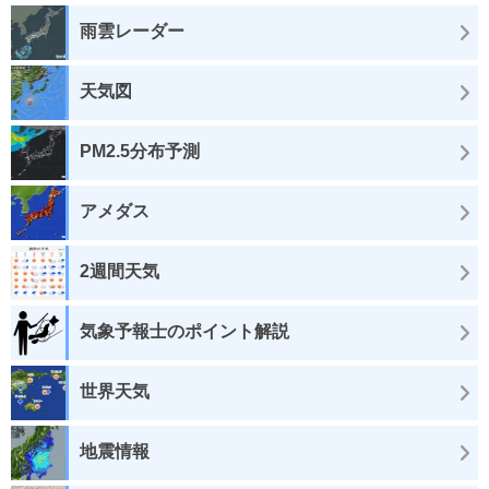
雨雲レーダー
天気図
PM2.5分布予測
アメダス
2週間天気
気象予報士のポイント解説
世界天気
地震情報