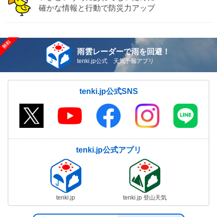
確かな情報と行動で防災力アップ
雨雲レーダーで雨を回避！
tenki.jp公式 天気予報アプリ
tenki.jp公式SNS
tenki.jp公式アプリ
tenki.jp
tenki.jp 登山天気