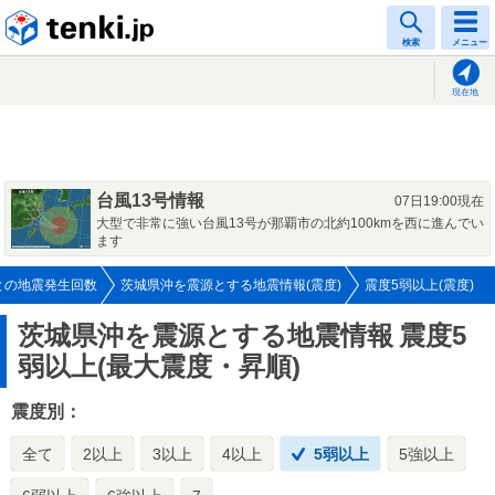
tenki.jp
検索
メニュー
現在地
台風13号情報
07日19:00現在
大型で非常に強い台風13号が那覇市の北約100kmを西に進んでい
ます
との地震発生回数
茨城県沖を震源とする地震情報(震度)
震度5弱以上(震度)
茨城県沖を震源とする地震情報
震度5
弱以上(最大震度・昇順)
震度別：
全て
2以上
3以上
4以上
5弱以上
5強以上