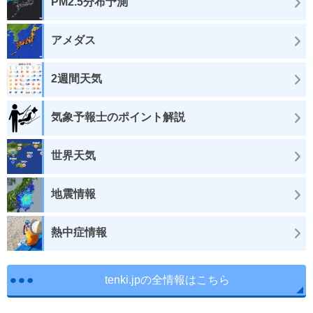
PM2.5分布予測
アメダス
2週間天気
気象予報士のポイント解説
世界天気
地震情報
熱中症情報
tenki.jpの全情報はこちら