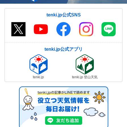
tenki.jp公式SNS
tenki.jp公式アプリ
tenki.jp
tenki.jp 登山天気