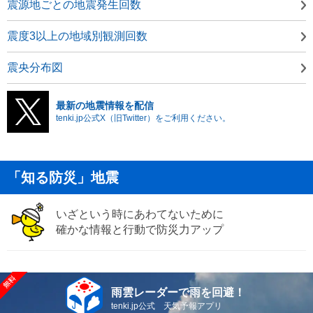
震源地ごとの地震発生回数
震度3以上の地域別観測回数
震央分布図
最新の地震情報を配信
tenki.jp公式X（旧Twitter）をご利用ください。
「知る防災」地震
いざという時にあわてないために
確かな情報と行動で防災力アップ
雨雲レーダーで雨を回避！
tenki.jp公式 天気予報アプリ