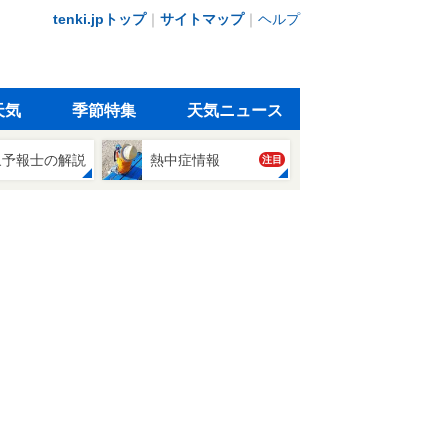
tenki.jpトップ
｜
サイトマップ
｜
ヘルプ
天気
季節特集
天気ニュース
象予報士の解説
熱中症情報
注目