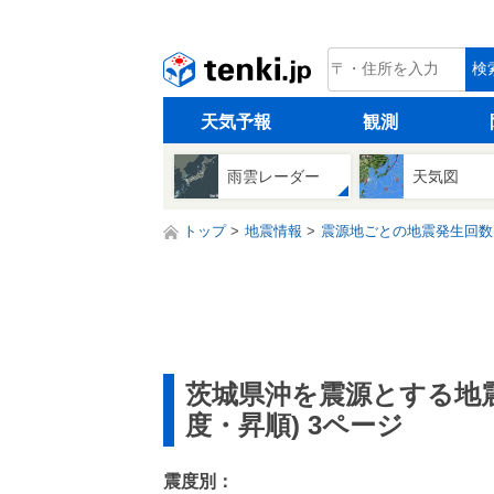
tenki.jp
検
天気予報
観測
雨雲レーダー
天気図
トップ
地震情報
震源地ごとの地震発生回数
茨城県沖を震源とする地
度・昇順) 3ページ
震度別：