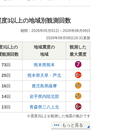
震度3以上の地域別観測回数
期間：2026年05月01日～2026年08月09日
2026年08月09日16:31更新
度3以上の
地域震度の
観測した
震観測回数
地域
最大震度
73
回
熊本県熊本
25
回
熊本県天草・芦北
16
回
鹿児島県薩摩
14
回
岩手県内陸北部
13
回
青森県三八上北
※震度3以上を観測した地震の集計です
もっと見る