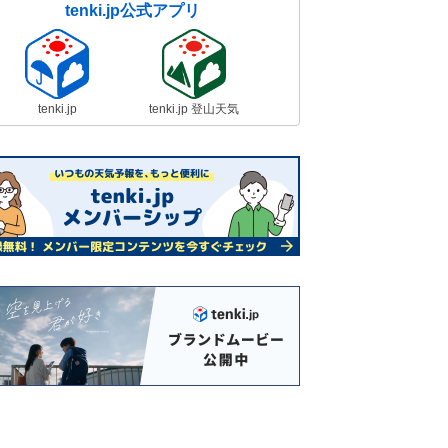
tenki.jp公式アプリ
tenki.jp
tenki.jp 登山天気