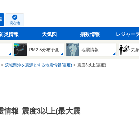
索
現在地
防災情報
天気図
指数情報
レジャー
PM2.5分布予測
地震情報
気
茨城県沖を震源とする地震情報(震度)
震度3以上(震度)
震情報
震度3以上(最大震