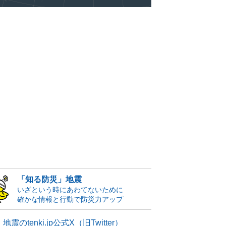
「知る防災」地震
いざという時にあわてないために
確かな情報と行動で防災力アップ
地震のtenki.jp公式X（旧Twitter）