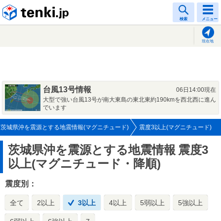
tenki.jp
検索
メニュー
現在地
台風13号情報
06日14:00現在
大型で強い台風13号が南大東島の東北東約190kmを西北西に進ん
でいます
茨城県沖を震源とする地震情報(マグニチュード)
震度3以上(マグニチュード)
茨城県沖を震源とする地震情報
震度3
以上(マグニチュード・降順)
震度別：
全て
2以上
3以上
4以上
5弱以上
5強以上