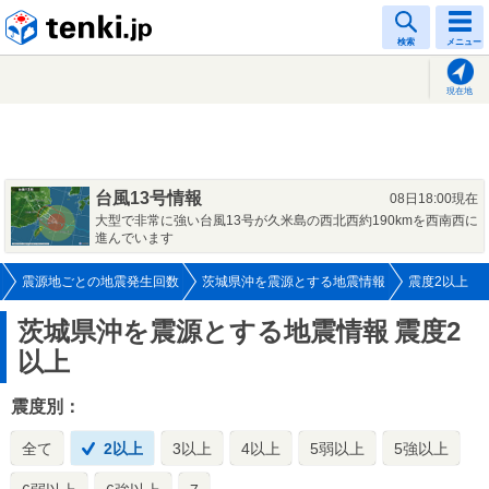
tenki.jp
検索
メニュー
現在地
台風13号情報
08日18:00現在
大型で非常に強い台風13号が久米島の西北西約190kmを西南西に
進んでいます
震源地ごとの地震発生回数
茨城県沖を震源とする地震情報
震度2以上
茨城県沖を震源とする地震情報
震度2
以上
震度別：
全て
2以上
3以上
4以上
5弱以上
5強以上