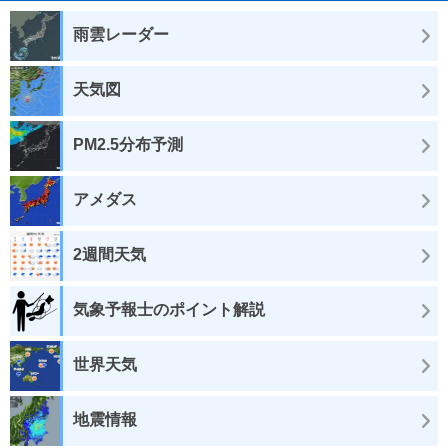
雨雲レーダー
天気図
PM2.5分布予測
アメダス
2週間天気
気象予報士のポイント解説
世界天気
地震情報