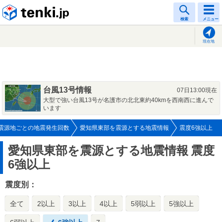
tenki.jp
検索
メニュー
現在地
台風13号情報
07日13:00現在
大型で強い台風13号が名護市の北北東約40kmを西南西に進んで
います
震源地ごとの地震発生回数
愛知県東部を震源とする地震情報
震度6強以上
愛知県東部を震源とする地震情報
震度
6強以上
震度別：
全て
2以上
3以上
4以上
5弱以上
5強以上