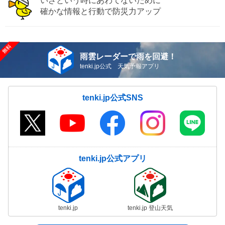
いざという時にあわてないために
確かな情報と行動で防災力アップ
雨雲レーダーで雨を回避！
tenki.jp公式 天気予報アプリ
tenki.jp公式SNS
tenki.jp公式アプリ
tenki.jp
tenki.jp 登山天気