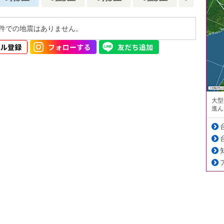
件での地震はありません。
大型
進ん