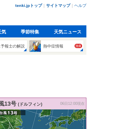
tenki.jpトップ
｜
サイトマップ
｜
ヘルプ
天気
季節特集
天気ニュース
象予報士の解説
熱中症情報
注目
風13号
(ドルフィン)
06日12:00現在