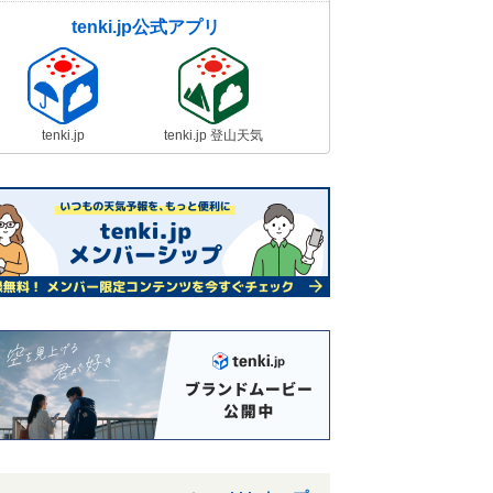
tenki.jp公式アプリ
tenki.jp
tenki.jp 登山天気