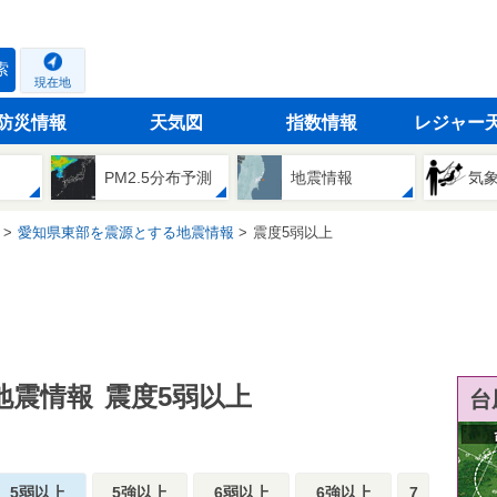
索
現在地
防災情報
天気図
指数情報
レジャー
PM2.5分布予測
地震情報
気
愛知県東部を震源とする地震情報
震度5弱以上
地震情報
震度5弱以上
台
5弱以上
5強以上
6弱以上
6強以上
7