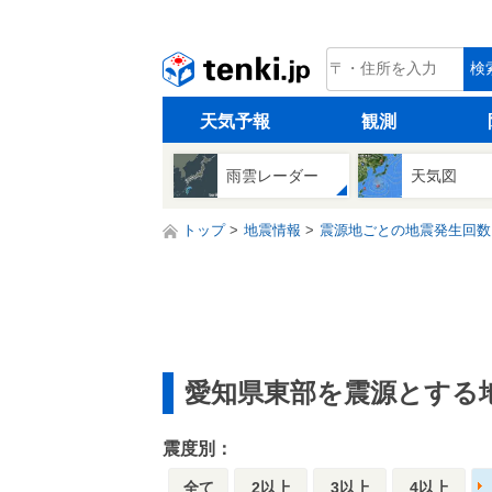
tenki.jp
検
天気予報
観測
雨雲レーダー
天気図
トップ
地震情報
震源地ごとの地震発生回数
愛知県東部を震源とする
震度別：
全て
2以上
3以上
4以上