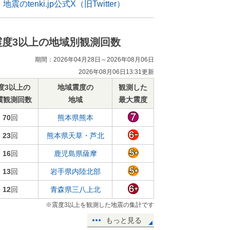
地震のtenki.jp公式X（旧Twitter）
震度3以上の地域別観測回数
期間：2026年04月28日～2026年08月06日
2026年08月06日13:31更新
度3以上の
地域震度の
観測した
震観測回数
地域
最大震度
70
回
熊本県熊本
23
回
熊本県天草・芦北
16
回
鹿児島県薩摩
13
回
岩手県内陸北部
12
回
青森県三八上北
※震度3以上を観測した地震の集計です
もっと見る