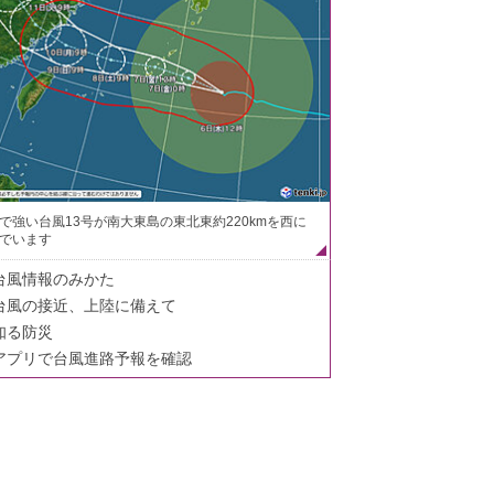
で強い台風13号が南大東島の東北東約220kmを西に
でいます
台風情報のみかた
台風の接近、上陸に備えて
知る防災
アプリで台風進路予報を確認