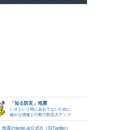
「知る防災」地震
いざという時にあわてないために
確かな情報と行動で防災力アップ
地震のtenki.jp公式X（旧Twitter）