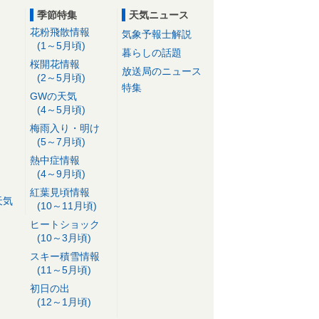
季節特集
天気ニュース
花粉飛散情報
気象予報士解説
(1～5月頃)
暮らしの話題
桜開花情報
放送局のニュース
(2～5月頃)
特集
GWの天気
(4～5月頃)
梅雨入り・明け
(5～7月頃)
熱中症情報
(4～9月頃)
紅葉見頃情報
天気
(10～11月頃)
ヒートショック
(10～3月頃)
スキー積雪情報
(11～5月頃)
初日の出
(12～1月頃)