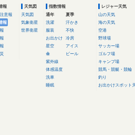
情報
天気図
指数情報
レジャー天気
注意報
天気図
通年
夏季
山の天気
情報
気象衛星
洗濯
汗かき
海の天気
報
世界衛星
服装
不快
空港
報
お出かけ
冷房
野球場
報
星空
アイス
サッカー場
災
傘
ビール
ゴルフ場
紫外線
キャンプ場
体感温度
競馬・競艇・競輪
洗車
釣り
睡眠
お出かけスポット