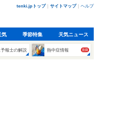
tenki.jpトップ
｜
サイトマップ
｜
ヘルプ
天気
季節特集
天気ニュース
象予報士の解説
熱中症情報
注目