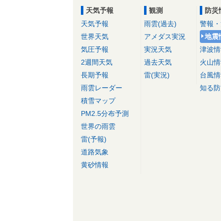
天気予報
観測
防災
天気予報
雨雲(過去)
警報・
世界天気
アメダス実況
地震
気圧予報
実況天気
津波情
2週間天気
過去天気
火山情
長期予報
雷(実況)
台風情
雨雲レーダー
知る防
積雪マップ
PM2.5分布予測
世界の雨雲
雷(予報)
道路気象
黄砂情報