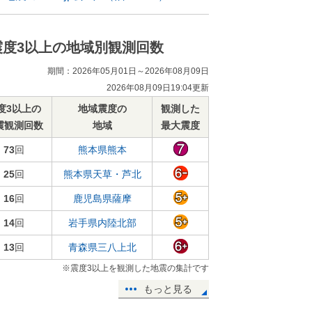
震度3以上の地域別観測回数
期間：2026年05月01日～2026年08月09日
2026年08月09日19:04更新
度3以上の
地域震度の
観測した
震観測回数
地域
最大震度
73
回
熊本県熊本
25
回
熊本県天草・芦北
16
回
鹿児島県薩摩
14
回
岩手県内陸北部
13
回
青森県三八上北
※震度3以上を観測した地震の集計です
もっと見る