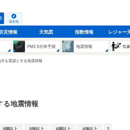
索
現在地
防災情報
天気図
指数情報
レジャー
PM2.5分布予測
地震情報
気
地方を震源とする地震情報
する地震情報
5弱以上
5強以上
6弱以上
6強以上
7