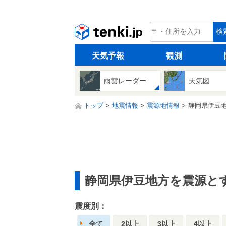
tenki.jp
検
天気予報
観測
雨雲レーダー
天気図
トップ
地震情報
震源地情報
静岡県伊豆
静岡県伊豆地方を震源と
震度別：
全て
2以上
3以上
4以上