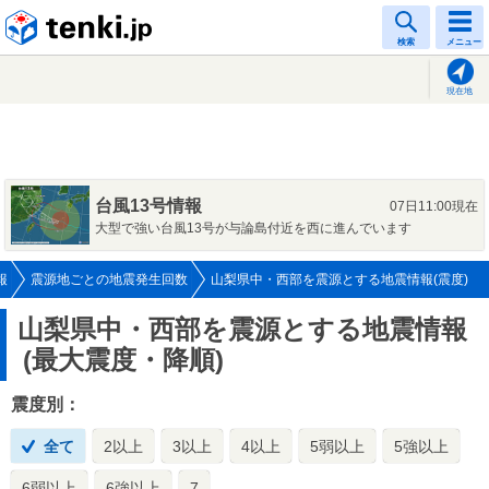
tenki.jp
検索
メニュー
現在地
台風13号情報
07日11:00現在
大型で強い台風13号が与論島付近を西に進んでいます
報
震源地ごとの地震発生回数
山梨県中・西部を震源とする地震情報(震度)
山梨県中・西部を震源とする地震情報
(最大震度・降順)
震度別：
全て
2以上
3以上
4以上
5弱以上
5強以上
6弱以上
6強以上
7