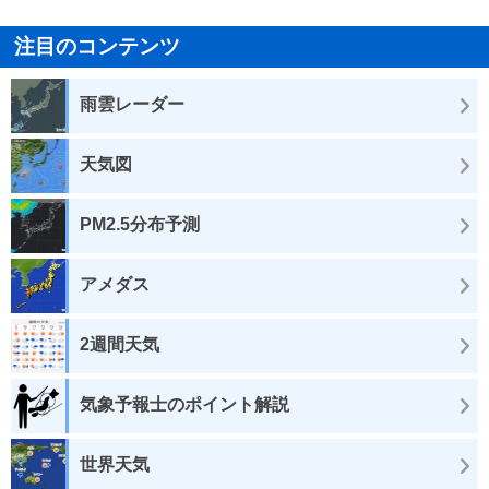
注目のコンテンツ
雨雲レーダー
天気図
PM2.5分布予測
アメダス
2週間天気
気象予報士のポイント解説
世界天気