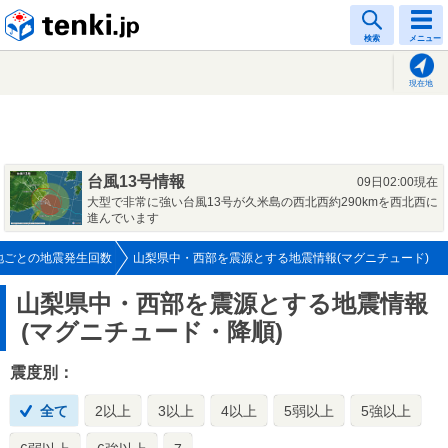
tenki.jp
検索
メニュー
現在地
台風13号情報
09日02:00現在
大型で非常に強い台風13号が久米島の西北西約290kmを西北西に
進んでいます
地ごとの地震発生回数
山梨県中・西部を震源とする地震情報(マグニチュード)
山梨県中・西部を震源とする地震情報
(マグニチュード・降順)
震度別：
全て
2以上
3以上
4以上
5弱以上
5強以上