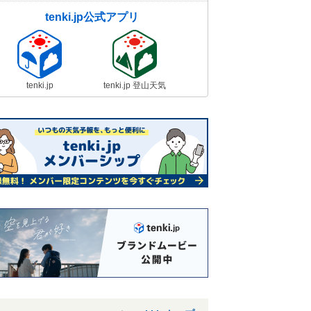
tenki.jp公式アプリ
tenki.jp
tenki.jp 登山天気