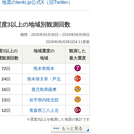
地震のtenki.jp公式X（旧Twitter）
震度3以上の地域別観測回数
期間：2026年04月30日～2026年08月08日
2026年08月08日04:11更新
度3以上の
地域震度の
観測した
震観測回数
地域
最大震度
72
回
熊本県熊本
24
回
熊本県天草・芦北
16
回
鹿児島県薩摩
13
回
岩手県内陸北部
12
回
青森県三八上北
※震度3以上を観測した地震の集計です
もっと見る