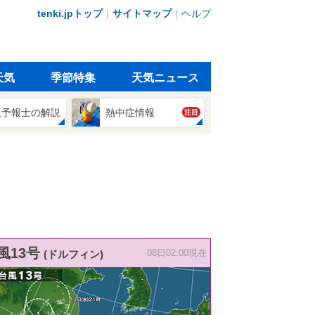
tenki.jpトップ
｜
サイトマップ
｜
ヘルプ
天気
季節特集
天気ニュース
象予報士の解説
熱中症情報
注目
風13号
(ドルフィン)
08日02:00現在