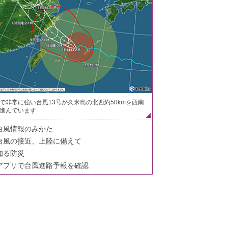
で非常に強い台風13号が久米島の北西約50kmを西南
進んでいます
台風情報のみかた
台風の接近、上陸に備えて
知る防災
アプリで台風進路予報を確認