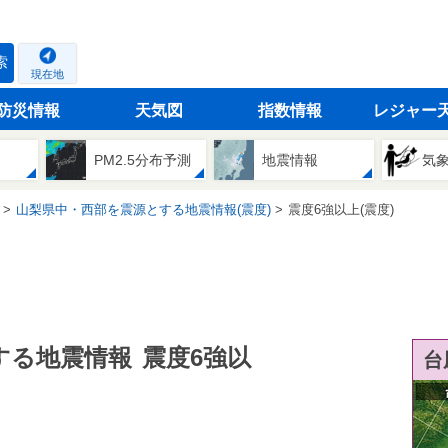
索
現在地
防災情報
天気図
指数情報
レジャー
PM2.5分布予測
地震情報
気
山梨県中・西部を震源とする地震情報(震度)
震度6強以上(震度)
する地震情報
震度6強以
台