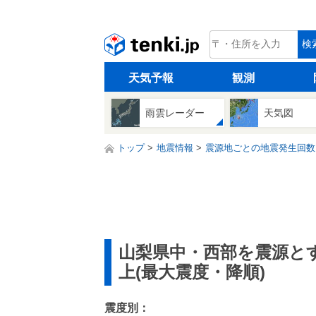
tenki.jp
検
天気予報
観測
雨雲レーダー
天気図
トップ
地震情報
震源地ごとの地震発生回数
山梨県中・西部を震源と
上(最大震度・降順)
震度別：