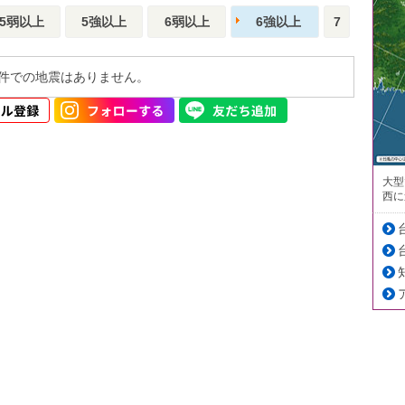
5弱以上
5強以上
6弱以上
6強以上
7
件での地震はありません。
大型
西に