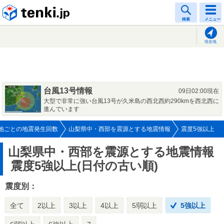
tenki.jp
検索
メニュー
現在地
台風13号情報
09日02:00現在
大型で非常に強い台風13号が久米島の西北西約290kmを西北西に
進んでいます
地ごとの地震発生回数
山梨県中・西部を震源とする地震情報
震度5強以上
山梨県中・西部を震源とする地震情報
震度5強以上(日付の古い順)
震度別：
全て
2以上
3以上
4以上
5弱以上
5強以上