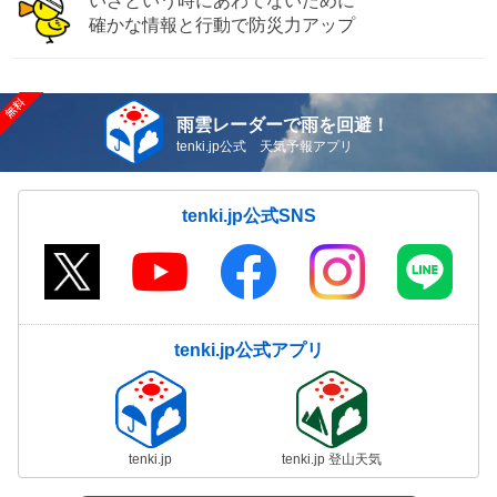
いざという時にあわてないために
確かな情報と行動で防災力アップ
雨雲レーダーで雨を回避！
tenki.jp公式 天気予報アプリ
tenki.jp公式SNS
tenki.jp公式アプリ
tenki.jp
tenki.jp 登山天気