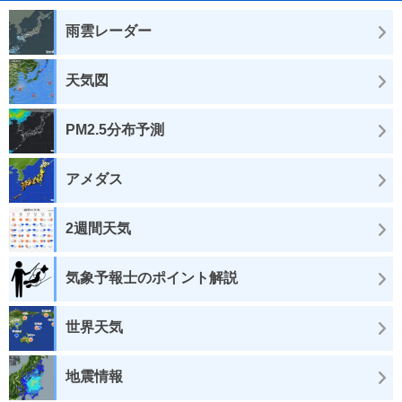
雨雲レーダー
天気図
PM2.5分布予測
アメダス
2週間天気
気象予報士のポイント解説
世界天気
地震情報