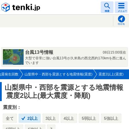
tenki.jp
検索
メニュー
現在地
台風13号情報
08日15:00現在
大型で非常に強い台風13号が久米島の西北西約170kmを西に進ん
でいます
地震発生回数
山梨県中・西部を震源とする地震情報(震度)
震度2以上(震度)
山梨県中・西部を震源とする地震情報
震度2以上(最大震度・降順)
震度別：
全て
2以上
3以上
4以上
5弱以上
5強以上