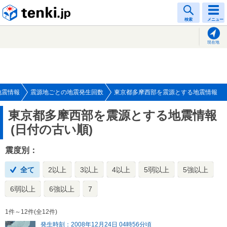
tenki.jp
検索
メニュー
現在地
地震情報
震源地ごとの地震発生回数
東京都多摩西部を震源とする地震情報
東京都多摩西部を震源とする地震情報
(日付の古い順)
震度別：
全て
2以上
3以上
4以上
5弱以上
5強以上
6弱以上
6強以上
7
1件～12件(全12件)
発生時刻：2008年12月24日 04時56分頃