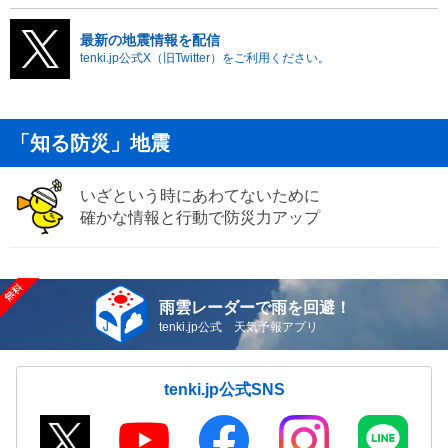
最新の地震情報を配信
tenki.jp公式X（旧Twitter）をご利用ください。
「知る防災」地震
いざという時にあわてないために
確かな情報と行動で防災力アップ
雨雲レーダーで雨を回避！
tenki.jp公式 天気予報アプリ
tenki.jp公式SNS