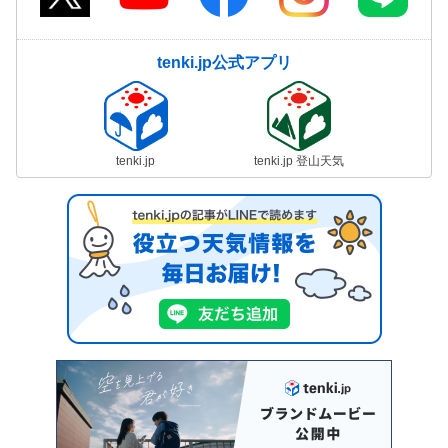
tenki.jp公式アプリ
tenki.jp
tenki.jp 登山天気